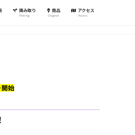
売
摘み取り
商品
アクセス
Picking
Original
Access
り開始
！