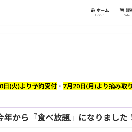
ホーム
販
HOME
Sale
10日(火)より予約受付
・
7月20日(月)より摘み取
今年から『食べ放題』になりました