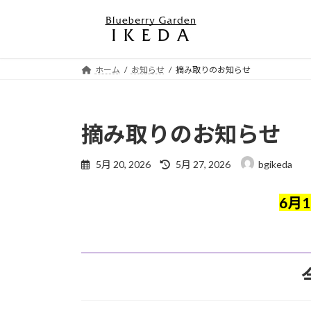
コ
ナ
ン
ビ
テ
ゲ
ン
ー
ホーム
お知らせ
摘み取りのお知らせ
ツ
シ
へ
ョ
ス
ン
キ
に
摘み取りのお知らせ
ッ
移
プ
動
最
5月 20, 2026
5月 27, 2026
bgikeda
終
更
6月
新
日
時
: